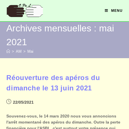
MENU
Archives mensuelles : mai
2021
>
AM
>
Mai
Réouverture des apéros du
dimanche le 13 juin 2021
22/05/2021
Souvenez-vous, le 14 mars 2020 nous vous annoncions
l'arrêt momentané des apéros du dimanche. Outre la perte
financière pour l'ASBL, c'est surtout votre présence qui