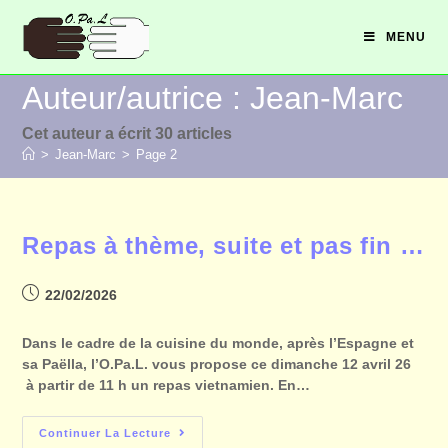
MENU
Auteur/autrice :
Jean-Marc
Cet auteur a écrit 30 articles
>
Jean-Marc
>
Page 2
Repas à thème, suite et pas fin …
22/02/2026
Dans le cadre de la cuisine du monde, après l’Espagne et
sa Paëlla, l’O.Pa.L. vous propose ce dimanche 12 avril 26
à partir de 11 h un repas vietnamien. En…
Continuer La Lecture